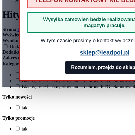
TELEFON KONTAKTOWY NIE BED
Hity w naszym sklepie
Wysylka zamowien bedzie realizowana
magazyn pracuje.
Strona
1
ogółem produktów: 2
Wyświetlaj wg
W tym czasie prosimy o kontakt wylaczni
Wyników na stronie:
15
30
45
Dodatkowe opcje przeglądania
sklep@leadpol.pl
Dodatkowe opcje przeglądania
Zakres cen od
do
Kategoria
Rozumiem, przejdz do skle
Blachy, folie i taśmy ołowiane – ochrona RTG, ekranowanie
Blachy, folie i taśmy ołowiane – ochrona RTG, ekranowani
Blachy, folie i taśmy ołowiane – ochrona RTG, ekranowanie
Tylko nowości
tak
Tylko promocje
tak