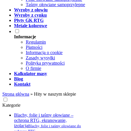
Taśmy ołowiane samoprzylepne
Wyroby z ołowiu
Wyroby z cynku
Płyty GK RTG
Metale kolorowe
Informacje
Regulamin
Płatności
Informacja o cookie
Zasady wysyłki
Polityka prywatności
O firmie
Kalkulator masy
Blog
Kontakt
Strona główna
»
Hity w naszym sklepie
Kategorie
Blachy, folie i taśmy ołowiane –
ochrona RTG, ekranowanie,
izolacja
Blachy, folie i taśmy ołowiane do