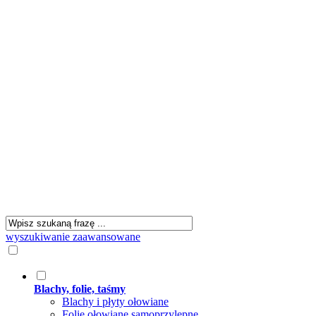
wyszukiwanie zaawansowane
Blachy, folie, taśmy
Blachy i płyty ołowiane
Folie ołowiane samoprzylepne