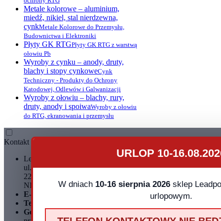
ochrony RTG
Metale kolorowe – aluminium,
miedź, nikiel, stal nierdzewna,
cynk
Metale Kolorowe do Przemysłu,
Budownictwa i Elektroniki
Płyty GK RTG
Płyty GK RTG z warstwą
ołowiu Pb
Wyroby z cynku – anody, druty,
blachy i stopy cynkowe
Cynk
Techniczny - Produkty do Ochrony
Katodowej, Odlewów i Galwanizacji
Wyroby z ołowiu – blachy, rury,
druty, anody i spoiwa
Wyroby z ołowiu
do RTG, ekranowania i przemysłu
Kontakt
URLOP 10-16.08.202
Leadpol Sp. z o. o.
ul. Okszowska 41
22-100 Chełm
W dniach
10-16 sierpnia 2026
sklep Leadpol
NIP: 899 275 16 00
E-mail:
sklep@leadpol.pl
urlopowym.
Telefon
+48 533 556 898
Godziny działania sklepu
Godziny
pracy: pn - pt 8:00 - 16:00