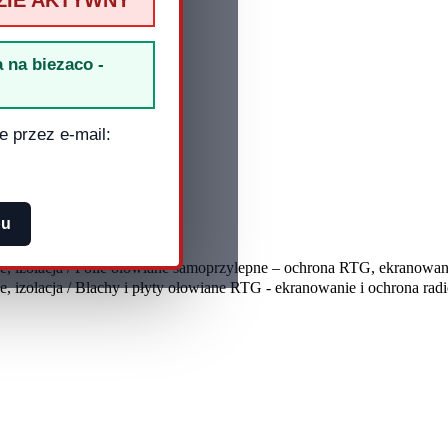
ZIE AKTYWNY
 na biezaco -
e przez e-mail:
pu
, izolacja
e, izolacja / Folie ołowiane samoprzylepne – ochrona RTG, ekranowani
, izolacja / Blachy i płyty ołowiane RTG - ekranowanie i ochrona rad