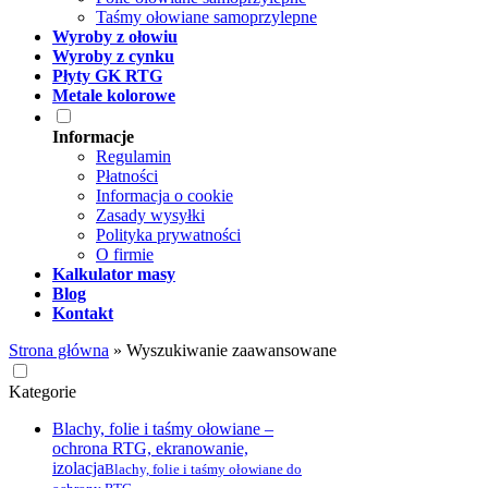
Taśmy ołowiane samoprzylepne
Wyroby z ołowiu
Wyroby z cynku
Płyty GK RTG
Metale kolorowe
Informacje
Regulamin
Płatności
Informacja o cookie
Zasady wysyłki
Polityka prywatności
O firmie
Kalkulator masy
Blog
Kontakt
Strona główna
»
Wyszukiwanie zaawansowane
Kategorie
Blachy, folie i taśmy ołowiane –
ochrona RTG, ekranowanie,
izolacja
Blachy, folie i taśmy ołowiane do