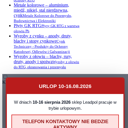
ochrony RTG
Metale kolorowe – aluminium,
miedź, nikiel, stal nierdzewna,
cynk
Metale Kolorowe do Przemysłu,
Budownictwa i Elektroniki
Płyty GK RTG
Płyty GK RTG z warstwą
ołowiu Pb
Wyroby z cynku – anody, druty,
blachy i stopy cynkowe
Cynk
Techniczny - Produkty do Ochrony
Katodowej, Odlewów i Galwanizacji
Wyroby z ołowiu – blachy, rury,
druty, anody i spoiwa
Wyroby z ołowiu
do RTG, ekranowania i przemysłu
Kontakt
URLOP 10-16.08.2026
Leadpol Sp. z o. o.
ul. Okszowska 41
22-100 Chełm
W dniach
10-16 sierpnia 2026
sklep Leadpol pracuje w
NIP: 899 275 16 00
trybie urlopowym.
E-mail:
sklep@leadpol.pl
Telefon
+48 533 556 898
TELEFON KONTAKTOWY NIE BEDZIE
Godziny działania sklepu
Godziny
AKTYWNY
pracy: pn - pt 8:00 - 16:00