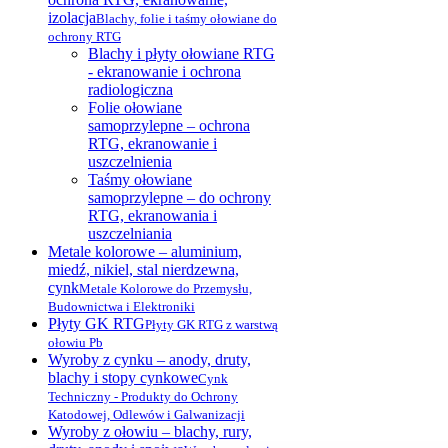
izolacja
Blachy, folie i taśmy ołowiane do
ochrony RTG
Blachy i płyty ołowiane RTG
- ekranowanie i ochrona
radiologiczna
Folie ołowiane
samoprzylepne – ochrona
RTG, ekranowanie i
uszczelnienia
Taśmy ołowiane
samoprzylepne – do ochrony
RTG, ekranowania i
uszczelniania
Metale kolorowe – aluminium,
miedź, nikiel, stal nierdzewna,
cynk
Metale Kolorowe do Przemysłu,
Budownictwa i Elektroniki
Płyty GK RTG
Płyty GK RTG z warstwą
ołowiu Pb
Wyroby z cynku – anody, druty,
blachy i stopy cynkowe
Cynk
Techniczny - Produkty do Ochrony
Katodowej, Odlewów i Galwanizacji
Wyroby z ołowiu – blachy, rury,