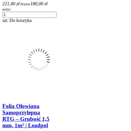
221,40 zł
180,00 zł
brutto
netto
szt.
Do koszyka
Folia Ołowiana
Samoprzylepna
RTG – Grubość 1,5
mm, 1m² | Leadpol