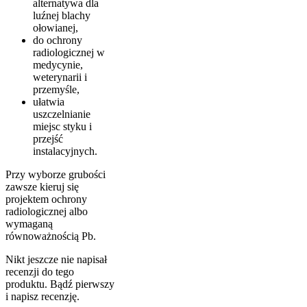
alternatywa dla
luźnej blachy
ołowianej,
do ochrony
radiologicznej w
medycynie,
weterynarii i
przemyśle,
ułatwia
uszczelnianie
miejsc styku i
przejść
instalacyjnych.
Przy wyborze grubości
zawsze kieruj się
projektem ochrony
radiologicznej albo
wymaganą
równoważnością Pb.
Nikt jeszcze nie napisał
recenzji do tego
produktu. Bądź pierwszy
i napisz recenzję.