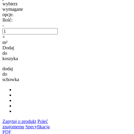
wybierz
wymagane
opcje.
Ilość:
-
+
m²
Dodaj
do
koszyka
dodaj
do
schowka
Zapytaj o produkt
Poleć
znajomemu
Specyfikacja
PDF