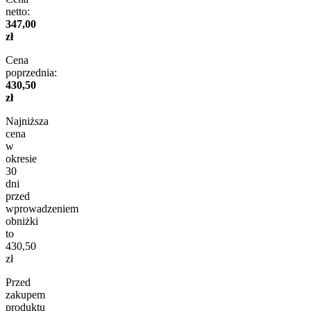
netto:
347,00
zł
Cena
poprzednia:
430,50
zł
Najniższa
cena
w
okresie
30
dni
przed
wprowadzeniem
obniżki
to
430,50
zł
Przed
zakupem
produktu