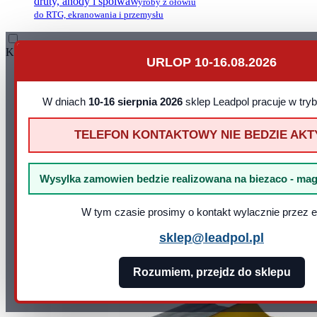
druty, anody i spoiwa
Wyroby z ołowiu
do RTG, ekranowania i przemysłu
Kontakt
URLOP 10-16.08.2026
Leadpol Sp. z o. o.
ul. Okszowska 41
22-100 Chełm
W dniach
10-16 sierpnia 2026
sklep Leadpol pracuje w try
NIP: 899 275 16 00
E-mail:
sklep@leadpol.pl
TELEFON KONTAKTOWY NIE BEDZIE AK
Telefon
+48 533 556 898
Godziny działania sklepu
Godziny
pracy: pn - pt 8:00 - 16:00
Wysylka zamowien bedzie realizowana na biezaco - mag
W tym czasie prosimy o kontakt wylacznie przez e
sklep@leadpol.pl
Rozumiem, przejdz do sklepu