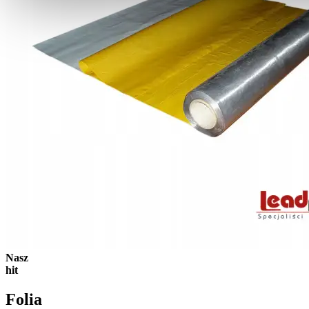
Nasz
hit
Folia