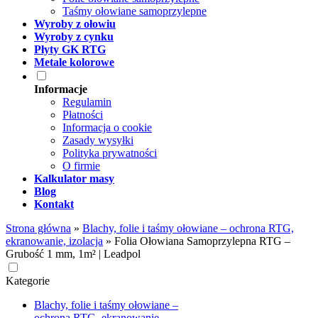
Taśmy ołowiane samoprzylepne
Wyroby z ołowiu
Wyroby z cynku
Płyty GK RTG
Metale kolorowe
Informacje
Regulamin
Płatności
Informacja o cookie
Zasady wysyłki
Polityka prywatności
O firmie
Kalkulator masy
Blog
Kontakt
Strona główna
»
Blachy, folie i taśmy ołowiane – ochrona RTG,
ekranowanie, izolacja
»
Folia Ołowiana Samoprzylepna RTG –
Grubość 1 mm, 1m² | Leadpol
Kategorie
Blachy, folie i taśmy ołowiane –
ochrona RTG, ekranowanie,