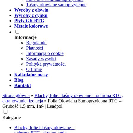
Taśmy ołowiane samoprzylepne
Wyroby z ołowiu
Wyroby z cynku
Płyty GK RTG
Metale kolorowe
Informacje
Regulamin
Płatności
Informacja o cookie
Zasady wysyłki
Polityka prywatności
O firmie
Kalkulator masy
Blog
Kontakt
Strona główna
»
Blachy, folie i taśmy ołowiane – ochrona RTG,
ekranowanie, izolacja
»
Folia Ołowiana Samoprzylepna RTG –
Grubość 1,5 mm, 1m² | Leadpol
Kategorie
Blachy, folie i taśmy ołowiane –
ochrona RTG, ekranowanie,