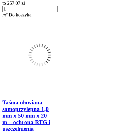
to 257,07 zł
m²
Do koszyka
Taśma ołowiana
samoprzylepna 1,0
mm x 50 mm x 20
m – ochrona RTG i
uszczelnienia