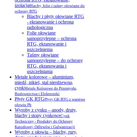
izolacja
Blachy, folie i taśmy ołowiane do
ochrony RTG
Blachy i płyty ołowiane RTG
- ekranowanie i ochrona
radiologiczna
Folie ołowiane
samoprzylepne – ochrona
RTG, ekranowanie i
uszczelnienia
Taśmy ołowiane
samoprzylepne – do ochrony
RTG, ekranowania i
uszczelniania
Metale kolorowe – aluminium,
miedź, nikiel, stal nierdzewna,
cynk
Metale Kolorowe do Przemysłu,
Budownictwa i Elektroniki
Płyty GK RTG
Płyty GK RTG z warstwą
ołowiu Pb
Wyroby z cynku – anody, druty,
blachy i stopy cynkowe
Cynk
Techniczny - Produkty do Ochrony
Katodowej, Odlewów i Galwanizacji
Wyroby z ołowiu – blachy, rury,