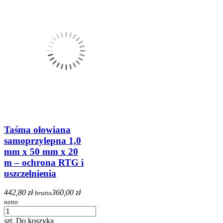
Taśma ołowiana
samoprzylepna 1,0
mm x 50 mm x 20
m – ochrona RTG i
uszczelnienia
442,80 zł
360,00 zł
brutto
netto
szt.
Do koszyka