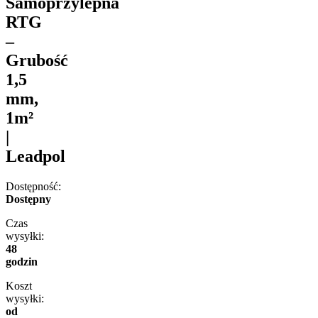
Samoprzylepna
RTG
–
Grubość
1,5
mm,
1m²
|
Leadpol
Dostępność:
Dostępny
Czas
wysyłki:
48
godzin
Koszt
wysyłki:
od