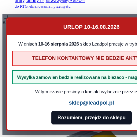
druty, anody i spoiwa
Wyroby z ołowiu
do RTG, ekranowania i przemysłu
Kontakt
URLOP 10-16.08.2026
Leadpol Sp. z o. o.
ul. Okszowska 41
22-100 Chełm
W dniach
10-16 sierpnia 2026
sklep Leadpol pracuje w try
NIP: 899 275 16 00
E-mail:
sklep@leadpol.pl
TELEFON KONTAKTOWY NIE BEDZIE AK
Telefon
+48 533 556 898
Godziny działania sklepu
Godziny
pracy: pn - pt 8:00 - 16:00
Wysylka zamowien bedzie realizowana na biezaco - mag
W tym czasie prosimy o kontakt wylacznie przez e
sklep@leadpol.pl
Rozumiem, przejdz do sklepu