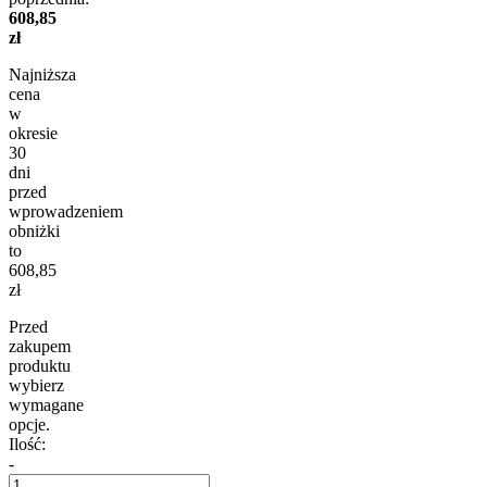
608,85
zł
Najniższa
cena
w
okresie
30
dni
przed
wprowadzeniem
obniżki
to
608,85
zł
Przed
zakupem
produktu
wybierz
wymagane
opcje.
Ilość:
-