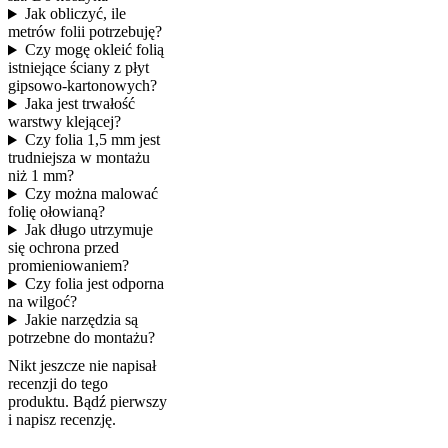
Jak obliczyć, ile
metrów folii potrzebuję?
Czy mogę okleić folią
istniejące ściany z płyt
gipsowo-kartonowych?
Jaka jest trwałość
warstwy klejącej?
Czy folia 1,5 mm jest
trudniejsza w montażu
niż 1 mm?
Czy można malować
folię ołowianą?
Jak długo utrzymuje
się ochrona przed
promieniowaniem?
Czy folia jest odporna
na wilgoć?
Jakie narzędzia są
potrzebne do montażu?
Nikt jeszcze nie napisał
recenzji do tego
produktu. Bądź pierwszy
i napisz recenzję.