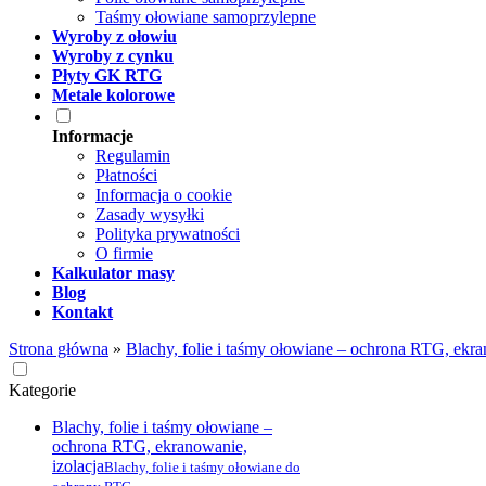
Taśmy ołowiane samoprzylepne
Wyroby z ołowiu
Wyroby z cynku
Płyty GK RTG
Metale kolorowe
Informacje
Regulamin
Płatności
Informacja o cookie
Zasady wysyłki
Polityka prywatności
O firmie
Kalkulator masy
Blog
Kontakt
Strona główna
»
Blachy, folie i taśmy ołowiane – ochrona RTG, ekra
Kategorie
Blachy, folie i taśmy ołowiane –
ochrona RTG, ekranowanie,
izolacja
Blachy, folie i taśmy ołowiane do