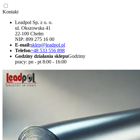
Kontakt
Leadpol Sp. z o. o.
ul. Okszowska 41
22-100 Chełm
NIP: 899 275 16 00
E-mail:
sklep@leadpol.pl
Telefon
+48 533 556 898
Godziny działania sklepu
Godziny
pracy: pn - pt 8:00 - 16:00