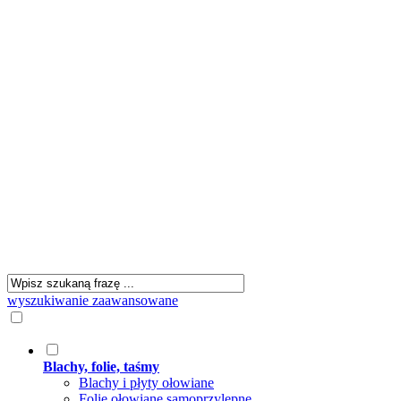
wyszukiwanie zaawansowane
Blachy, folie, taśmy
Blachy i płyty ołowiane
Folie ołowiane samoprzylepne