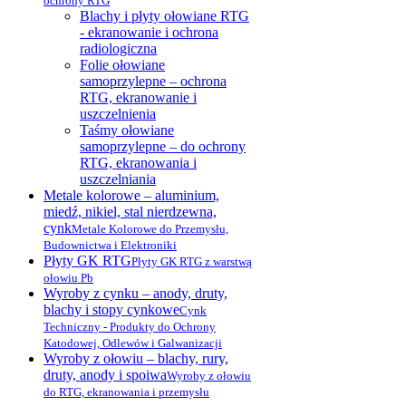
ochrony RTG
Blachy i płyty ołowiane RTG
- ekranowanie i ochrona
radiologiczna
Folie ołowiane
samoprzylepne – ochrona
RTG, ekranowanie i
uszczelnienia
Taśmy ołowiane
samoprzylepne – do ochrony
RTG, ekranowania i
uszczelniania
Metale kolorowe – aluminium,
miedź, nikiel, stal nierdzewna,
cynk
Metale Kolorowe do Przemysłu,
Budownictwa i Elektroniki
Płyty GK RTG
Płyty GK RTG z warstwą
ołowiu Pb
Wyroby z cynku – anody, druty,
blachy i stopy cynkowe
Cynk
Techniczny - Produkty do Ochrony
Katodowej, Odlewów i Galwanizacji
Wyroby z ołowiu – blachy, rury,
druty, anody i spoiwa
Wyroby z ołowiu
do RTG, ekranowania i przemysłu