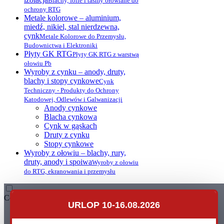
Blachy, folie i taśmy ołowiane do
ochrony RTG
Metale kolorowe – aluminium,
miedź, nikiel, stal nierdzewna,
cynk
Metale Kolorowe do Przemysłu,
Budownictwa i Elektroniki
Płyty GK RTG
Płyty GK RTG z warstwą
ołowiu Pb
Wyroby z cynku – anody, druty,
blachy i stopy cynkowe
Cynk
Techniczny - Produkty do Ochrony
Katodowej, Odlewów i Galwanizacji
Anody cynkowe
Blacha cynkowa
Cynk w gąskach
Druty z cynku
Stopy cynkowe
Wyroby z ołowiu – blachy, rury,
druty, anody i spoiwa
Wyroby z ołowiu
do RTG, ekranowania i przemysłu
Contact
URLOP 10-16.08.2026
Leadpol Sp. z o. o.
ul. Okszowska 41