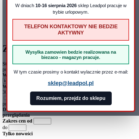
22-100 Chełm
W dniach
10-16 sierpnia 2026
sklep Leadpol pracuje w
NIP: 899 275 16 00
trybie urlopowym.
E-mail:
sklep@leadpol.pl
Telefon
+48 533 556 898
TELEFON KONTAKTOWY NIE BEDZIE
Godziny działania sklepu
Godziny
AKTYWNY
pracy: pn - pt 8:00 - 16:00
Zinc sheet
Wysylka zamowien bedzie realizowana na
biezaco - magazyn pracuje.
Strona
ogółem
produktów: 0
W tym czasie prosimy o kontakt wylacznie przez e-mail:
Wyświetlaj wg
sklep@leadpol.pl
Wyników na stronie:
15
30
45
Dodatkowe opcje
Rozumiem, przejdz do sklepu
przeglądania
Dodatkowe opcje
przeglądania
Zakres cen od
do
Tylko nowości