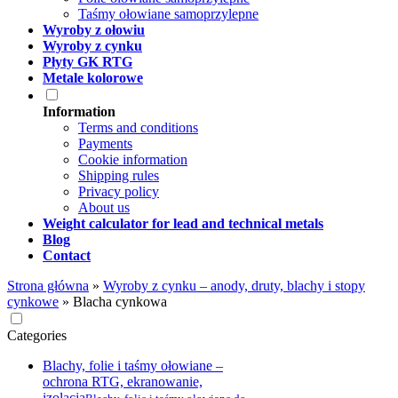
Taśmy ołowiane samoprzylepne
Wyroby z ołowiu
Wyroby z cynku
Płyty GK RTG
Metale kolorowe
Information
Terms and conditions
Payments
Cookie information
Shipping rules
Privacy policy
About us
Weight calculator for lead and technical metals
Blog
Contact
Strona główna
»
Wyroby z cynku – anody, druty, blachy i stopy
cynkowe
»
Blacha cynkowa
Categories
Blachy, folie i taśmy ołowiane –
ochrona RTG, ekranowanie,
izolacja