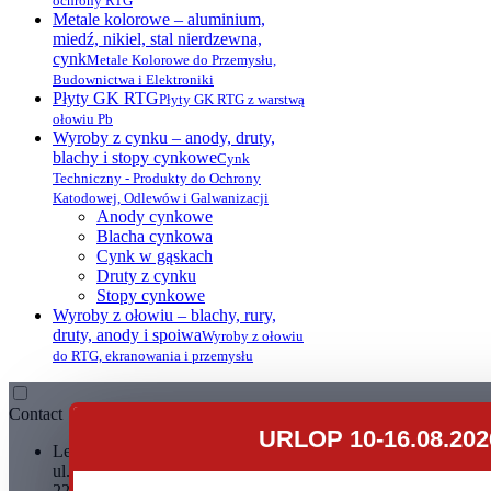
ochrony RTG
Metale kolorowe – aluminium,
miedź, nikiel, stal nierdzewna,
cynk
Metale Kolorowe do Przemysłu,
Budownictwa i Elektroniki
Płyty GK RTG
Płyty GK RTG z warstwą
ołowiu Pb
Wyroby z cynku – anody, druty,
blachy i stopy cynkowe
Cynk
Techniczny - Produkty do Ochrony
Katodowej, Odlewów i Galwanizacji
Anody cynkowe
Blacha cynkowa
Cynk w gąskach
Druty z cynku
Stopy cynkowe
Wyroby z ołowiu – blachy, rury,
druty, anody i spoiwa
Wyroby z ołowiu
do RTG, ekranowania i przemysłu
Contact
URLOP 10-16.08.202
Leadpol Sp. z o. o.
ul. Okszowska 41
22-100 Chełm