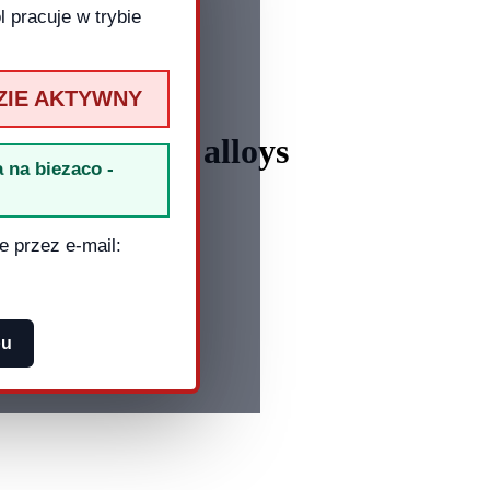
 pracuje w trybie
ZIE AKTYWNY
eets and zinc alloys
 na biezaco -
e przez e-mail:
pu