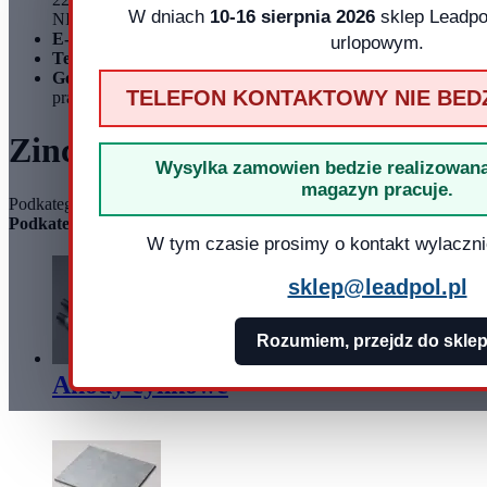
W dniach
10-16 sierpnia 2026
sklep Leadpol
NIP: 899 275 16 00
E-mail:
sklep@leadpol.pl
urlopowym.
Telefon
+48 533 556 898
Godziny działania sklepu
Godziny
TELEFON KONTAKTOWY NIE BED
pracy: pn - pt 8:00 - 16:00
Zinc products - anodes, wires, sh
Wysylka zamowien bedzie realizowana
magazyn pracuje.
Podkategorie
Podkategorie
W tym czasie prosimy o kontakt wylaczni
sklep@leadpol.pl
Rozumiem, przejdz do skle
Anody cynkowe