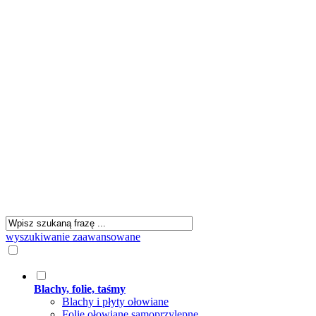
wyszukiwanie zaawansowane
Blachy, folie, taśmy
Blachy i płyty ołowiane
Folie ołowiane samoprzylepne