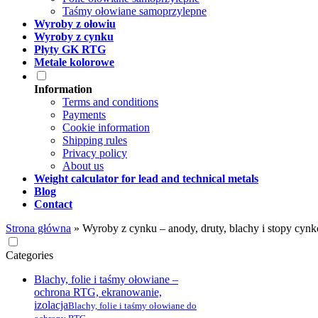
Taśmy ołowiane samoprzylepne
Wyroby z ołowiu
Wyroby z cynku
Płyty GK RTG
Metale kolorowe
Information
Terms and conditions
Payments
Cookie information
Shipping rules
Privacy policy
About us
Weight calculator for lead and technical metals
Blog
Contact
Strona główna
»
Wyroby z cynku – anody, druty, blachy i stopy cyn
Categories
Blachy, folie i taśmy ołowiane –
ochrona RTG, ekranowanie,
izolacja
Blachy, folie i taśmy ołowiane do