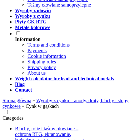
Taśmy ołowiane samoprzylepne
Wyroby z ołowiu
Wyroby z cynku
Płyty GK RTG
Metale kolorowe
Information
Terms and conditions
Payments
Cookie information
Shipping rules
Privacy policy
About us
Weight calculator for lead and technical metals
Blog
Contact
Strona główna
»
Wyroby z cynku – anody, druty, blachy i stopy
cynkowe
»
Cynk w gąskach
Categories
Blachy, folie i taśmy ołowiane –
ochrona RTG, ekranowanie,
izolacja