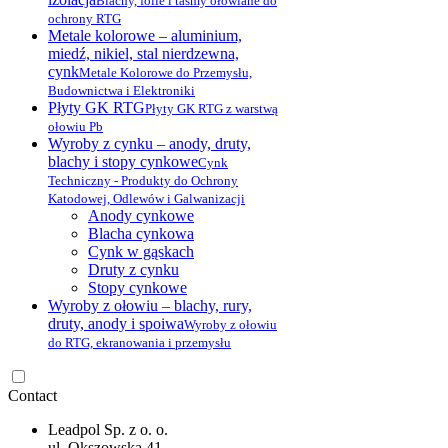
Blachy, folie i taśmy ołowiane do
ochrony RTG
Metale kolorowe – aluminium,
miedź, nikiel, stal nierdzewna,
cynk
Metale Kolorowe do Przemysłu,
Budownictwa i Elektroniki
Płyty GK RTG
Płyty GK RTG z warstwą
ołowiu Pb
Wyroby z cynku – anody, druty,
blachy i stopy cynkowe
Cynk
Techniczny - Produkty do Ochrony
Katodowej, Odlewów i Galwanizacji
Anody cynkowe
Blacha cynkowa
Cynk w gąskach
Druty z cynku
Stopy cynkowe
Wyroby z ołowiu – blachy, rury,
druty, anody i spoiwa
Wyroby z ołowiu
do RTG, ekranowania i przemysłu
Contact
Leadpol Sp. z o. o.
ul. Okszowska 41