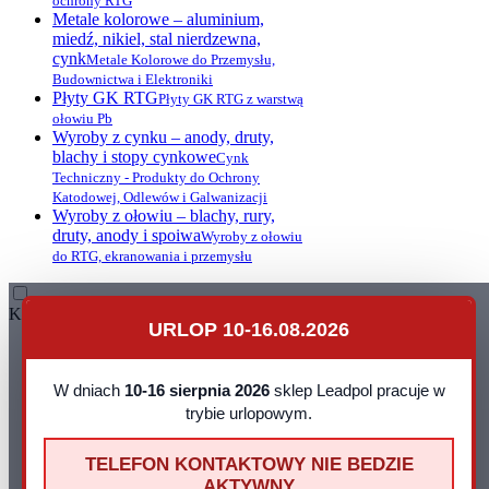
ochrony RTG
Metale kolorowe – aluminium,
miedź, nikiel, stal nierdzewna,
cynk
Metale Kolorowe do Przemysłu,
Budownictwa i Elektroniki
Płyty GK RTG
Płyty GK RTG z warstwą
ołowiu Pb
Wyroby z cynku – anody, druty,
blachy i stopy cynkowe
Cynk
Techniczny - Produkty do Ochrony
Katodowej, Odlewów i Galwanizacji
Wyroby z ołowiu – blachy, rury,
druty, anody i spoiwa
Wyroby z ołowiu
do RTG, ekranowania i przemysłu
Kontakt
URLOP 10-16.08.2026
Leadpol Sp. z o. o.
ul. Okszowska 41
22-100 Chełm
W dniach
10-16 sierpnia 2026
sklep Leadpol pracuje w
NIP: 899 275 16 00
trybie urlopowym.
E-mail:
sklep@leadpol.pl
Telefon
+48 533 556 898
TELEFON KONTAKTOWY NIE BEDZIE
Godziny działania sklepu
Godziny
AKTYWNY
pracy: pn - pt 8:00 - 16:00