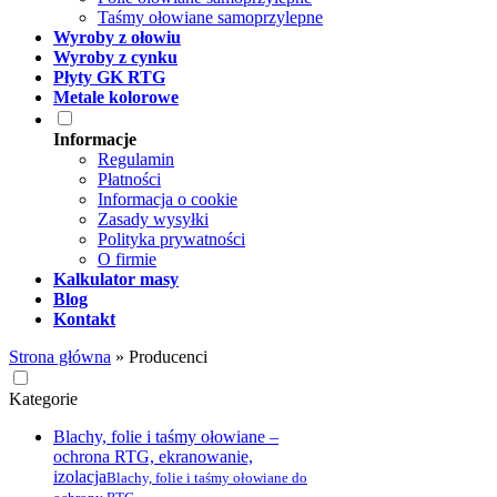
Taśmy ołowiane samoprzylepne
Wyroby z ołowiu
Wyroby z cynku
Płyty GK RTG
Metale kolorowe
Informacje
Regulamin
Płatności
Informacja o cookie
Zasady wysyłki
Polityka prywatności
O firmie
Kalkulator masy
Blog
Kontakt
Strona główna
»
Producenci
Kategorie
Blachy, folie i taśmy ołowiane –
ochrona RTG, ekranowanie,
izolacja
Blachy, folie i taśmy ołowiane do