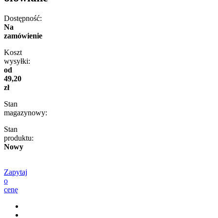
Dostępność:
Na
zamówienie
Koszt
wysyłki:
od
49,20
zł
Stan
magazynowy:
Stan
produktu:
Nowy
Zapytaj
o
cenę