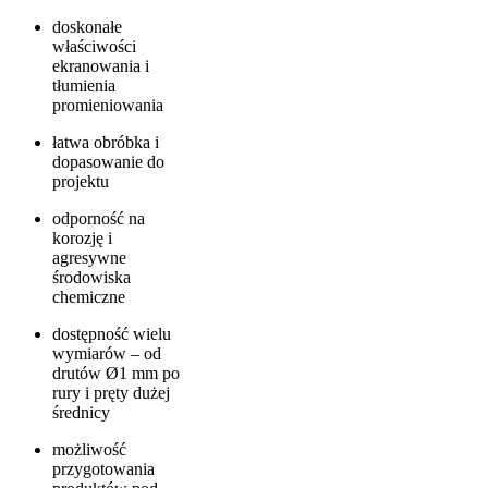
doskonałe
właściwości
ekranowania i
tłumienia
promieniowania
łatwa obróbka i
dopasowanie do
projektu
odporność na
korozję i
agresywne
środowiska
chemiczne
dostępność wielu
wymiarów – od
drutów Ø1 mm po
rury i pręty dużej
średnicy
możliwość
przygotowania