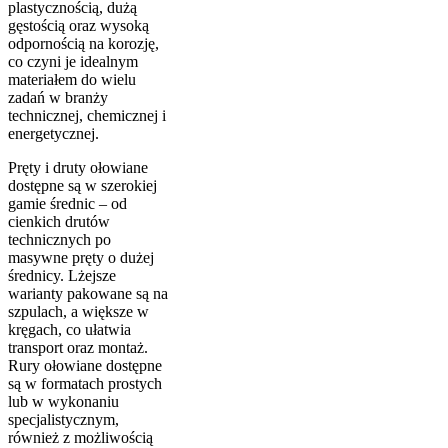
plastycznością, dużą
gęstością oraz wysoką
odpornością na korozję,
co czyni je idealnym
materiałem do wielu
zadań w branży
technicznej, chemicznej i
energetycznej.
Pręty i druty ołowiane
dostępne są w szerokiej
gamie średnic – od
cienkich drutów
technicznych po
masywne pręty o dużej
średnicy. Lżejsze
warianty pakowane są na
szpulach, a większe w
kręgach, co ułatwia
transport oraz montaż.
Rury ołowiane dostępne
są w formatach prostych
lub w wykonaniu
specjalistycznym,
również z możliwością