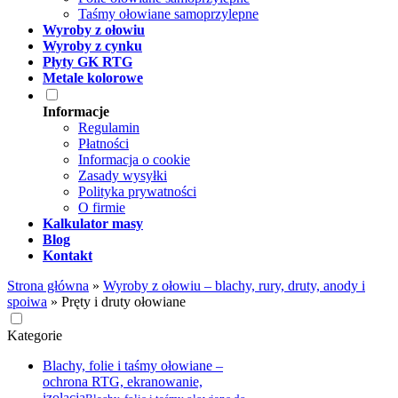
Taśmy ołowiane samoprzylepne
Wyroby z ołowiu
Wyroby z cynku
Płyty GK RTG
Metale kolorowe
Informacje
Regulamin
Płatności
Informacja o cookie
Zasady wysyłki
Polityka prywatności
O firmie
Kalkulator masy
Blog
Kontakt
Strona główna
»
Wyroby z ołowiu – blachy, rury, druty, anody i
spoiwa
»
Pręty i druty ołowiane
Kategorie
Blachy, folie i taśmy ołowiane –
ochrona RTG, ekranowanie,
izolacja