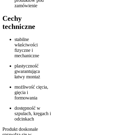
produktów pod
zamówienie
Cechy
techniczne
stabilne
właściwości
fizyczne i
mechaniczne
plastyczność
gwarantująca
łatwy montaż
możliwość cięcia,
gięcia i
formowania
dostępność w
szpulach, kręgach i
odcinkach
Produkt doskonale
sprawdza się w