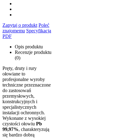
Zapytaj o produkt
Poleć
znajomemu
Specyfikacja
PDF
Opis produktu
Recenzje produktu
(0)
Pręty, druty i rury
ołowiane to
profesjonalne wyroby
techniczne przeznaczone
do zastosowań
przemysłowych,
konstrukcyjnych i
specjalistycznych
instalacji ochronnych.
Wykonane z wysokiej
czystości ołowiu
Pb
99,97%
, charakteryzują
się bardzo dobrą