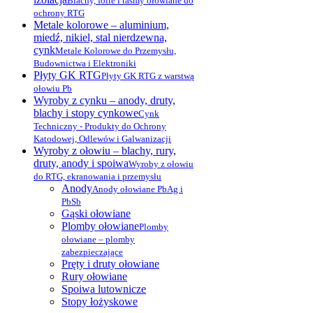
Blachy, folie i taśmy ołowiane do
ochrony RTG
Metale kolorowe – aluminium,
miedź, nikiel, stal nierdzewna,
cynk
Metale Kolorowe do Przemysłu,
Budownictwa i Elektroniki
Płyty GK RTG
Płyty GK RTG z warstwą
ołowiu Pb
Wyroby z cynku – anody, druty,
blachy i stopy cynkowe
Cynk
Techniczny - Produkty do Ochrony
Katodowej, Odlewów i Galwanizacji
Wyroby z ołowiu – blachy, rury,
druty, anody i spoiwa
Wyroby z ołowiu
do RTG, ekranowania i przemysłu
Anody
Anody ołowiane PbAg i
PbSb
Gąski ołowiane
Plomby ołowiane
Plomby
ołowiane – plomby
zabezpieczające
Pręty i druty ołowiane
Rury ołowiane
Spoiwa lutownicze
Stopy łożyskowe