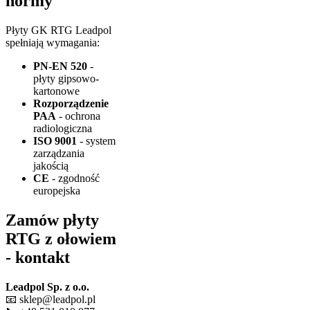
normy
Płyty GK RTG Leadpol
spełniają wymagania:
PN-EN 520
-
płyty gipsowo-
kartonowe
Rozporządzenie
PAA
- ochrona
radiologiczna
ISO 9001
- system
zarządzania
jakością
CE
- zgodność
europejska
Zamów płyty
RTG z ołowiem
- kontakt
Leadpol Sp. z o.o.
📧 sklep@leadpol.pl