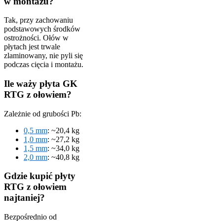
w montażu?
Tak, przy zachowaniu
podstawowych środków
ostrożności. Ołów w
płytach jest trwale
zlaminowany, nie pyli się
podczas cięcia i montażu.
Ile waży płyta GK
RTG z ołowiem?
Zależnie od grubości Pb:
0,5 mm
: ~20,4 kg
1,0 mm
: ~27,2 kg
1,5 mm
: ~34,0 kg
2,0 mm
: ~40,8 kg
Gdzie kupić płyty
RTG z ołowiem
najtaniej?
Bezpośrednio od