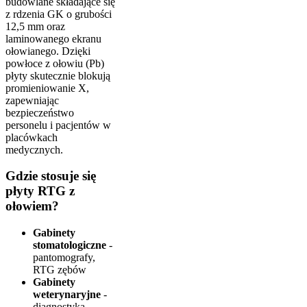
budowlane składające się
z rdzenia GK o grubości
12,5 mm oraz
laminowanego ekranu
ołowianego. Dzięki
powłoce z ołowiu (Pb)
płyty skutecznie blokują
promieniowanie X,
zapewniając
bezpieczeństwo
personelu i pacjentów w
placówkach
medycznych.
Gdzie stosuje się
płyty RTG z
ołowiem?
Gabinety
stomatologiczne
-
pantomografy,
RTG zębów
Gabinety
weterynaryjne
-
diagnostyka