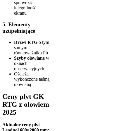
sprawdzić
integralność
ekranu
5. Elementy
uzupełniające
Drzwi RTG
o tym
samym
równoważniku Pb
Szyby ołowiane
w
oknach
obserwacyjnych
Ościeża
wykończone taśmą
ołowianą
Ceny płyt GK
RTG z ołowiem
2025
Aktualne ceny płyt
Leadpol 600×2000 mm: