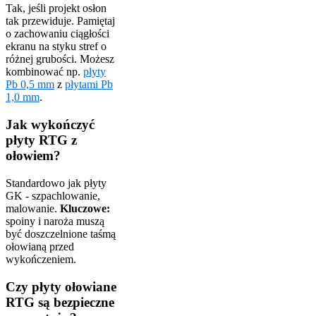
Tak, jeśli projekt osłon
tak przewiduje. Pamiętaj
o zachowaniu ciągłości
ekranu na styku stref o
różnej grubości. Możesz
kombinować np.
płyty
Pb 0,5 mm
z
płytami Pb
1,0 mm
.
Jak wykończyć
płyty RTG z
ołowiem?
Standardowo jak płyty
GK - szpachlowanie,
malowanie.
Kluczowe:
spoiny i naroża muszą
być doszczelnione taśmą
ołowianą przed
wykończeniem.
Czy płyty ołowiane
RTG są bezpieczne