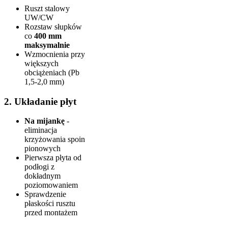
Ruszt stalowy
UW/CW
Rozstaw słupków
co
400 mm
maksymalnie
Wzmocnienia przy
większych
obciążeniach (Pb
1,5-2,0 mm)
2. Układanie płyt
Na mijankę
-
eliminacja
krzyżowania spoin
pionowych
Pierwsza płyta od
podłogi z
dokładnym
poziomowaniem
Sprawdzenie
płaskości rusztu
przed montażem