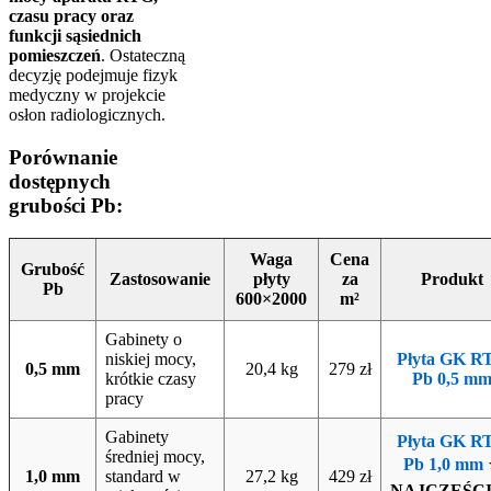
czasu pracy oraz
funkcji sąsiednich
pomieszczeń
. Ostateczną
decyzję podejmuje fizyk
medyczny w projekcie
osłon radiologicznych.
Porównanie
dostępnych
grubości Pb:
Waga
Cena
Grubość
Zastosowanie
płyty
za
Produkt
Pb
600×2000
m²
Gabinety o
niskiej mocy,
Płyta GK R
0,5 mm
20,4 kg
279 zł
krótkie czasy
Pb 0,5 m
pracy
Gabinety
Płyta GK R
średniej mocy,
Pb 1,0 mm
1,0 mm
standard w
27,2 kg
429 zł
NAJCZĘŚCI