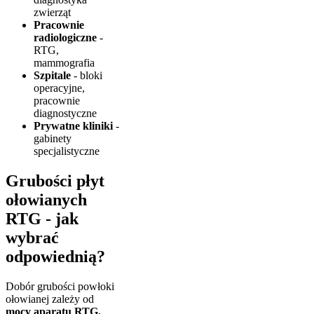
zwierząt
Pracownie
radiologiczne
-
RTG,
mammografia
Szpitale
- bloki
operacyjne,
pracownie
diagnostyczne
Prywatne kliniki
-
gabinety
specjalistyczne
Grubości płyt
ołowianych
RTG - jak
wybrać
odpowiednią?
Dobór grubości powłoki
ołowianej zależy od
mocy aparatu RTG,