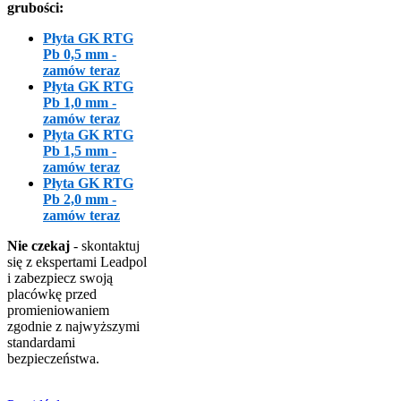
grubości:
Płyta GK RTG
Pb 0,5 mm -
zamów teraz
Płyta GK RTG
Pb 1,0 mm -
zamów teraz
Płyta GK RTG
Pb 1,5 mm -
zamów teraz
Płyta GK RTG
Pb 2,0 mm -
zamów teraz
Nie czekaj
- skontaktuj
się z ekspertami Leadpol
i zabezpiecz swoją
placówkę przed
promieniowaniem
zgodnie z najwyższymi
standardami
bezpieczeństwa.