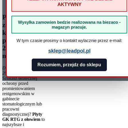
AKTYWNY
pracy: pn - pt 8:00 - 16:00
Płyty GK RTG
Wysylka zamowien bedzie realizowana na biezaco -
z ołowiem -
magazyn pracuje.
kompletny
przewodnik
W tym czasie prosimy o kontakt wylacznie przez e-mail:
2025 [ceny +
sklep@leadpol.pl
montaż]
Rozumiem, przejdz do sklepu
Data dodania: 03-09-
2025
Szukasz skutecznej
ochrony przed
promieniowaniem
rentgenowskim w
gabinecie
stomatologicznym lub
pracowni
diagnostycznej?
Płyty
GK RTG z ołowiem
to
najszybsze i