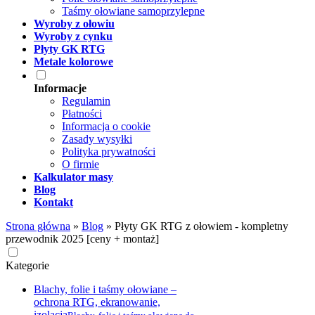
Taśmy ołowiane samoprzylepne
Wyroby z ołowiu
Wyroby z cynku
Płyty GK RTG
Metale kolorowe
Informacje
Regulamin
Płatności
Informacja o cookie
Zasady wysyłki
Polityka prywatności
O firmie
Kalkulator masy
Blog
Kontakt
Strona główna
»
Blog
»
Płyty GK RTG z ołowiem - kompletny
przewodnik 2025 [ceny + montaż]
Kategorie
Blachy, folie i taśmy ołowiane –
ochrona RTG, ekranowanie,
izolacja