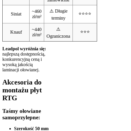
⚠️ Długie
~460
⭐⭐⭐⭐
Siniat
zł/m²
terminy
⚠️
~440
⭐⭐⭐
Knauf
zł/m²
Ograniczona
Leadpol wyróżnia się:
najlepszą dostępnością,
konkurencyjną ceną i
wysoką jakością
laminacji ołowianej.
Akcesoria do
montażu płyt
RTG
Taśmy ołowiane
samoprzylepne:
Szerokość 50 mm