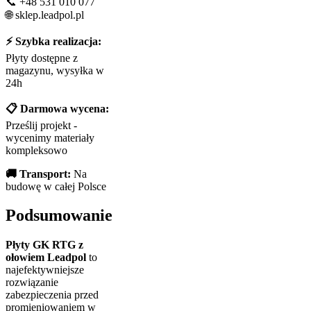
📞 +48 531 010 077
🌐 sklep.leadpol.pl
⚡ Szybka realizacja:
Płyty dostępne z
magazynu, wysyłka w
24h
📋 Darmowa wycena:
Prześlij projekt -
wycenimy materiały
kompleksowo
🚚 Transport:
Na
budowę w całej Polsce
Podsumowanie
Płyty GK RTG z
ołowiem Leadpol
to
najefektywniejsze
rozwiązanie
zabezpieczenia przed
promieniowaniem w