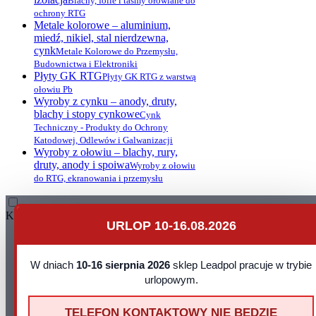
Blachy, folie i taśmy ołowiane do
ochrony RTG
Metale kolorowe – aluminium,
miedź, nikiel, stal nierdzewna,
cynk
Metale Kolorowe do Przemysłu,
Budownictwa i Elektroniki
Płyty GK RTG
Płyty GK RTG z warstwą
ołowiu Pb
Wyroby z cynku – anody, druty,
blachy i stopy cynkowe
Cynk
Techniczny - Produkty do Ochrony
Katodowej, Odlewów i Galwanizacji
Wyroby z ołowiu – blachy, rury,
druty, anody i spoiwa
Wyroby z ołowiu
do RTG, ekranowania i przemysłu
Kontakt
URLOP 10-16.08.2026
Leadpol Sp. z o. o.
ul. Okszowska 41
W dniach
22-100 Chełm
10-16 sierpnia 2026
sklep Leadpol pracuje w trybie
NIP: 899 275 16 00
urlopowym.
E-mail:
sklep@leadpol.pl
Telefon
+48 533 556 898
TELEFON KONTAKTOWY NIE BEDZIE
Godziny działania sklepu
Godziny