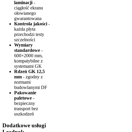
laminacji
-
ciągłość ekranu
ołowianego
gwarantowana
Kontrola jakości
-
każda płyta
przechodzi testy
szczelności
Wymiary
standardowe
-
600×2000 mm,
kompatybilne z
systemami GK
Rdzeń GK 12,5
mm
- zgodny z
normami
budowlanymi DF
Pakowanie
paletowe
-
bezpieczny
transport bez
uszkodzeń
Dodatkowe usługi
Leadpol: