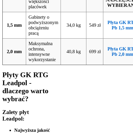
większości
WYBIERA
placówek
Gabinety o
podwyższonym
Płyta GK R
1,5 mm
34,0 kg
549 zł
obciążeniu
Pb 1,5 m
pracą
Maksymalna
ochrona,
Płyta GK R
2,0 mm
40,8 kg
699 zł
intensywne
Pb 2,0 m
wykorzystanie
Płyty GK RTG
Leadpol -
dlaczego warto
wybrać?
Zalety płyt
Leadpol:
Najwyższa jakość