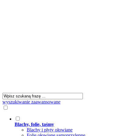
wyszukiwanie zaawansowane
Blachy, folie, taśmy
Blachy i płyty ołowiane
Folie ołowiane samoprzylepne