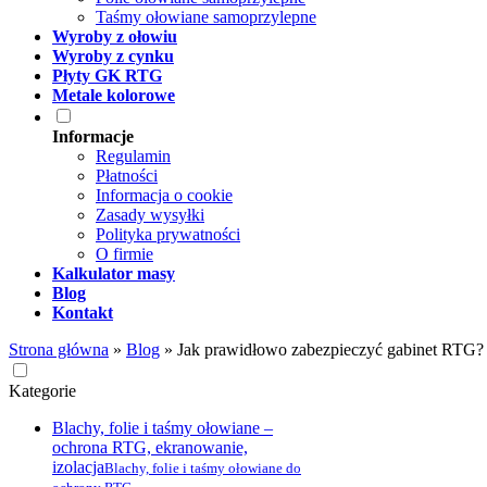
Taśmy ołowiane samoprzylepne
Wyroby z ołowiu
Wyroby z cynku
Płyty GK RTG
Metale kolorowe
Informacje
Regulamin
Płatności
Informacja o cookie
Zasady wysyłki
Polityka prywatności
O firmie
Kalkulator masy
Blog
Kontakt
Strona główna
»
Blog
»
Jak prawidłowo zabezpieczyć gabinet RTG
Kategorie
Blachy, folie i taśmy ołowiane –
ochrona RTG, ekranowanie,
izolacja
Blachy, folie i taśmy ołowiane do