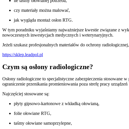
ile taśmy ołowianej potrzeba,
czy materiały można malować,
jak wygląda montaż osłon RTG.
W tym poradniku wyjaśniamy najważniejsze kwestie związane z wyk
nowoczesnych inwestycjach medycznych i weterynaryjnych.
Jeżeli szukasz profesjonalnych materiałów do ochrony radiologicznej
https://sklep.leadpol.pl
Czym są osłony radiologiczne?
Osłony radiologiczne to specjalistyczne zabezpieczenia stosowane w
ograniczenie przenikania promieniowania poza strefę pracy urządze
Najczęściej stosowane są:
płyty gipsowo-kartonowe z wkładką ołowianą,
folie ołowiane RTG,
taśmy ołowiane samoprzylepne,