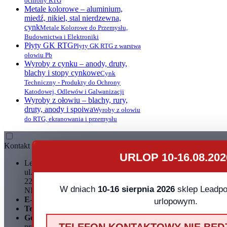
ochrony RTG
Metale kolorowe – aluminium,
miedź, nikiel, stal nierdzewna,
cynk
Metale Kolorowe do Przemysłu,
Budownictwa i Elektroniki
Płyty GK RTG
Płyty GK RTG z warstwą
ołowiu Pb
Wyroby z cynku – anody, druty,
blachy i stopy cynkowe
Cynk
Techniczny - Produkty do Ochrony
Katodowej, Odlewów i Galwanizacji
Wyroby z ołowiu – blachy, rury,
druty, anody i spoiwa
Wyroby z ołowiu
do RTG, ekranowania i przemysłu
Kontakt
URLOP 10-16.08.202
Leadpol Sp. z o. o.
ul. Okszowska 41
22-100 Chełm
W dniach
10-16 sierpnia 2026
sklep Leadpol
NIP: 899 275 16 00
E-mail:
sklep@leadpol.pl
urlopowym.
Telefon
+48 533 556 898
Godziny działania sklepu
Godziny
pracy: pn - pt 8:00 - 16:00