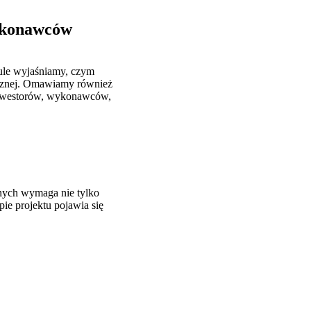
wykonawców
ule wyjaśniamy, czym
gicznej. Omawiamy również
 inwestorów, wykonawców,
nych wymaga nie tylko
ie projektu pojawia się