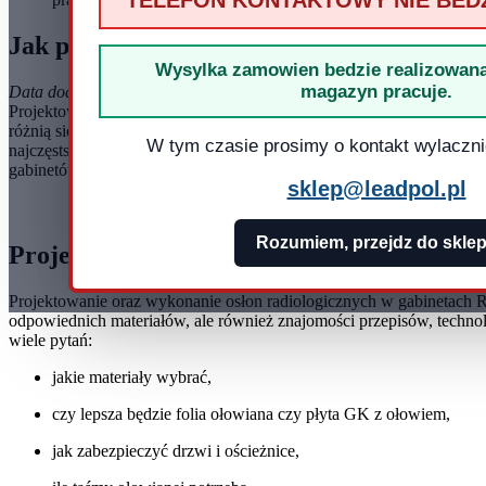
TELEFON KONTAKTOWY NIE BED
Jak prawidłowo zabezpieczyć gabinet RT
Wysylka zamowien bedzie realizowana
magazyn pracuje.
Data dodania: 14-05-2026
Projektowanie osłon radiologicznych w gabinetach RTG wymaga od
różnią się płyty GK z ołowiem od folii ołowianych, jak zabezpiecza
W tym czasie prosimy o kontakt wylaczni
najczęstsze błędy wykonawcze, zasady montażu oraz praktyczne zast
gabinetów stomatologicznych, placówek medycznych i weterynaryjn
sklep@leadpol.pl
Rozumiem, przejdz do skle
Projektowanie osłon radiologicznych – dla
Projektowanie oraz wykonanie osłon radiologicznych w gabinetach 
odpowiednich materiałów, ale również znajomości przepisów, technolo
wiele pytań:
jakie materiały wybrać,
czy lepsza będzie folia ołowiana czy płyta GK z ołowiem,
jak zabezpieczyć drzwi i ościeżnice,