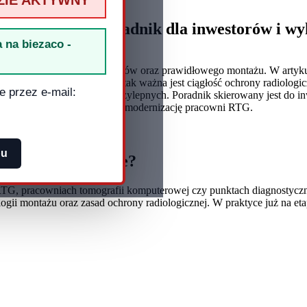
ZIE AKTYWNY
G? Kompletny poradnik dla inwestorów i 
 na biezaco -
powiedniego doboru materiałów oraz prawidłowego montażu. W artyk
 się drzwi RTG oraz dlaczego tak ważna jest ciągłość ochrony radiolo
e przez e-mail:
osowanie taśm i folii samoprzylepnych. Poradnik skierowany jest do
ych planujących budowę lub modernizację pracowni RTG.
pu
czego to tak ważne?
RTG, pracowniach tomografii komputerowej czy punktach diagnostycz
gii montażu oraz zasad ochrony radiologicznej. W praktyce już na etap