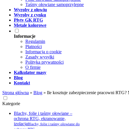
Taśmy ołowiane samoprzylepne
Wyroby z ołowiu
Wyroby z cynku
Płyty GK RTG
Metale kolorowe
Informacje
Regulamin
Płatności
Informacja o cookie
Zasady wysyłki
Polityka prywatności
O firmie
Kalkulator masy
Blog
Kontakt
Strona główna
»
Blog
»
Ile kosztuje zabezpieczenie pracowni RTG? M
Kategorie
Blachy, folie i taśmy ołowiane –
ochrona RTG, ekranowanie,
izolacja
Blachy, folie i taśmy ołowiane do