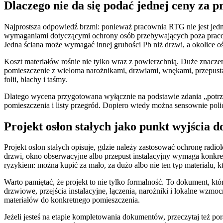
Dlaczego nie da się podać jednej ceny za
Najprostsza odpowiedź brzmi: ponieważ pracownia RTG nie jest jed
wymaganiami dotyczącymi ochrony osób przebywających poza pracow
Jedna ściana może wymagać innej grubości Pb niż drzwi, a okolice
Koszt materiałów rośnie nie tylko wraz z powierzchnią. Duże znaczenie 
pomieszczenie z wieloma narożnikami, drzwiami, wnękami, przepusta
folii, blachy i taśmy.
Dlatego wycena przygotowana wyłącznie na podstawie zdania „potrze
pomieszczenia i listy przegród. Dopiero wtedy można sensownie policz
Projekt osłon stałych jako punkt wyjścia 
Projekt osłon stałych opisuje, gdzie należy zastosować ochronę radio
drzwi, okno obserwacyjne albo przepust instalacyjny wymaga konkr
ryzykiem: można kupić za mało, za dużo albo nie ten typ materiału,
Warto pamiętać, że projekt to nie tylko formalność. To dokument, kt
drzwiowe, przejścia instalacyjne, łączenia, narożniki i lokalne wzm
materiałów do konkretnego pomieszczenia.
Jeżeli jesteś na etapie kompletowania dokumentów, przeczytaj też po