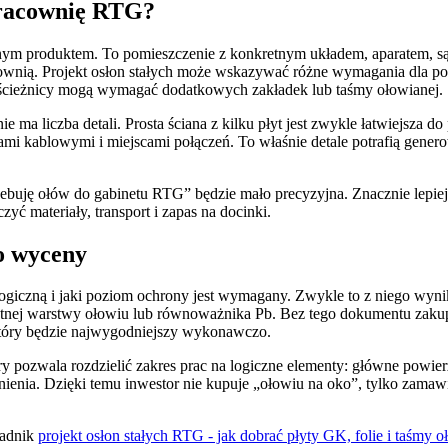
 pracownię RTG?
nym produktem. To pomieszczenie z konkretnym układem, aparatem, sąs
nią. Projekt osłon stałych może wskazywać różne wymagania dla po
 ościeżnicy mogą wymagać dodatkowych zakładek lub taśmy ołowianej.
ma liczba detali. Prosta ściana z kilku płyt jest zwykle łatwiejsza do 
mi kablowymi i miejscami połączeń. To właśnie detale potrafią gene
buję ołów do gabinetu RTG” będzie mało precyzyjna. Znacznie lepiej 
yć materiały, transport i zapas na docinki.
do wyceny
logiczną i jaki poziom ochrony jest wymagany. Zwykle to z niego wynika
etnej warstwy ołowiu lub równoważnika Pb. Bez tego dokumentu zakup 
 który będzie najwygodniejszy wykonawczo.
óry pozwala rozdzielić zakres prac na logiczne elementy: główne powier
ocnienia. Dzięki temu inwestor nie kupuje „ołowiu na oko”, tylko zama
radnik
projekt osłon stałych RTG - jak dobrać płyty GK, folie i taśmy 