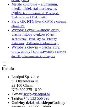
ochrony RTG
Metale kolorowe – aluminium,
miedź, nikiel, stal nierdzewna,
cynk
Metale Kolorowe do Przemysłu,
Budownictwa i Elektroniki
Płyty GK RTG
Płyty GK RTG z warstwą
ołowiu Pb
Wyroby z cynku – anody, druty,
blachy i stopy cynkowe
Cynk
Techniczny - Produkty do Ochrony
Katodowej, Odlewów i Galwanizacji
Wyroby z ołowiu – blachy, rury,
druty, anody i spoiwa
Wyroby z ołowiu
do RTG, ekranowania i przemysłu
Kontakt
Leadpol Sp. z o. o.
ul. Okszowska 41
22-100 Chełm
NIP: 899 275 16 00
E-mail:
sklep@leadpol.pl
Telefon
+48 533 556 898
Godziny działania sklepu
Godziny
pracy: pn - pt 8:00 - 16:00