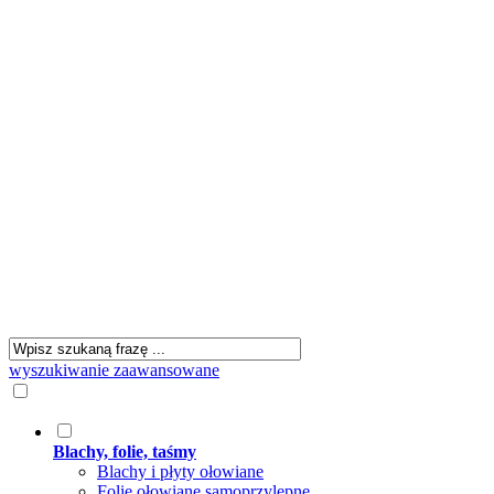
wyszukiwanie zaawansowane
Blachy, folie, taśmy
Blachy i płyty ołowiane
Folie ołowiane samoprzylepne