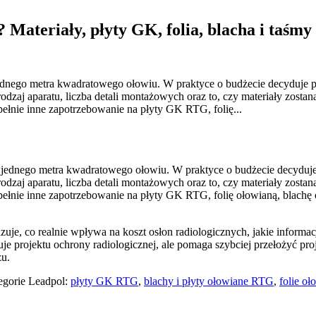
 Materiały, płyty GK, folia, blacha i taśmy
dnego metra kwadratowego ołowiu. W praktyce o budżecie decyduje pro
odzaj aparatu, liczba detali montażowych oraz to, czy materiały zostan
łnie inne zapotrzebowanie na płyty GK RTG, folię...
 jednego metra kwadratowego ołowiu. W praktyce o budżecie decyduje p
odzaj aparatu, liczba detali montażowych oraz to, czy materiały zostan
łnie inne zapotrzebowanie na płyty GK RTG, folię ołowianą, blachę 
zuje, co realnie wpływa na koszt osłon radiologicznych, jakie informa
uje projektu ochrony radiologicznej, ale pomaga szybciej przełożyć proj
żu.
tegorie Leadpol:
płyty GK RTG
,
blachy i płyty ołowiane RTG
,
folie o