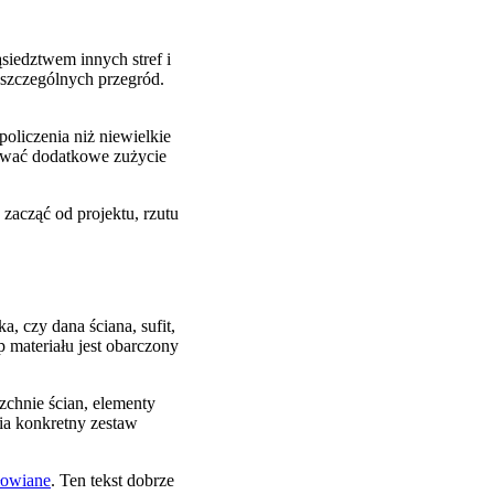
iedztwem innych stref i
szczególnych przegród.
policzenia niż niewielkie
rować dodatkowe zużycie
zacząć od projektu, rzutu
, czy dana ściana, sufit,
materiału jest obarczony
zchnie ścian, elementy
wia konkretny zestaw
ołowiane
. Ten tekst dobrze