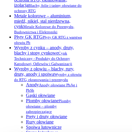
izolacja
Blachy, folie i taśmy ołowiane do
ochrony RTG
Metale kolorowe – aluminium,
miedź, nikiel, stal nierdzewna,
cynk
Metale Kolorowe do Przemysłu,
Budownictwa i Elektroniki
Płyty GK RTG
Płyty GK RTG z warstwą
ołowiu Pb
Wyroby z cynku – anody, druty,
blachy i stopy cynkowe
Cynk
Techniczny - Produkty do Ochrony
Katodowej, Odlewów i Galwanizacji
Wyroby z ołowiu – blachy, rury,
druty, anody i spoiwa
Wyroby z ołowiu
do RTG, ekranowania i przemysłu
Anody
Anody ołowiane PbAg i
PbSb
Gąski ołowiane
Plomby ołowiane
Plomby
ołowiane – plomby
zabezpieczające
Pręty i druty ołowiane
Rury ołowiane
Spoiwa lutownicze