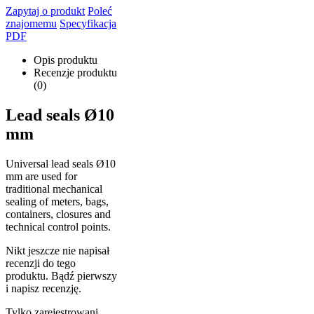
Zapytaj o produkt
Poleć
znajomemu
Specyfikacja
PDF
Opis produktu
Recenzje produktu
(0)
Lead seals Ø10
mm
Universal lead seals Ø10
mm are used for
traditional mechanical
sealing of meters, bags,
containers, closures and
technical control points.
Nikt jeszcze nie napisał
recenzji do tego
produktu. Bądź pierwszy
i napisz recenzję.
Tylko zarejestrowani