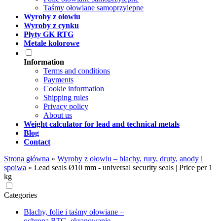
Taśmy ołowiane samoprzylepne
Wyroby z ołowiu
Wyroby z cynku
Płyty GK RTG
Metale kolorowe
Information
Terms and conditions
Payments
Cookie information
Shipping rules
Privacy policy
About us
Weight calculator for lead and technical metals
Blog
Contact
Strona główna
»
Wyroby z ołowiu – blachy, rury, druty, anody i
spoiwa
»
Lead seals Ø10 mm - universal security seals | Price per 1
kg
Categories
Blachy, folie i taśmy ołowiane –
ochrona RTG, ekranowanie,