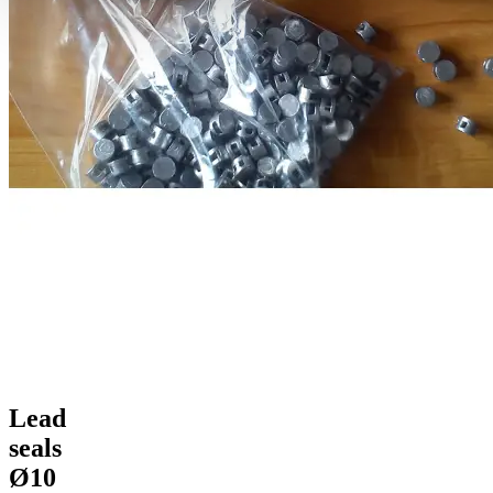
Lead
seals
Ø10