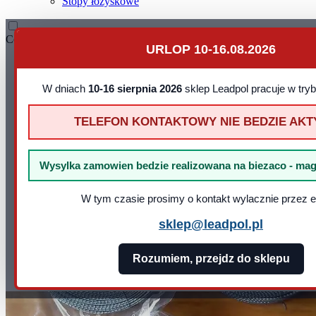
Stopy łożyskowe
Contact
URLOP 10-16.08.2026
Leadpol Sp. z o. o.
ul. Okszowska 41
22-100 Chełm
W dniach
10-16 sierpnia 2026
sklep Leadpol pracuje w try
NIP: 899 275 16 00
E-mail:
sklep@leadpol.pl
TELEFON KONTAKTOWY NIE BEDZIE AK
Telefon
+48 533 556 898
Godziny działania sklepu
Godziny
pracy: pn - pt 8:00 - 16:00
Wysylka zamowien bedzie realizowana na biezaco - mag
W tym czasie prosimy o kontakt wylacznie przez e
sklep@leadpol.pl
Rozumiem, przejdz do sklepu