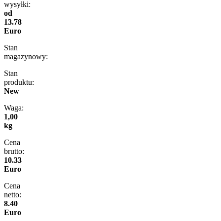
wysyłki:
od
13.78
Euro
Stan
magazynowy:
Stan
produktu:
New
Waga:
1,00
kg
Cena
brutto:
10.33
Euro
Cena
netto:
8.40
Euro